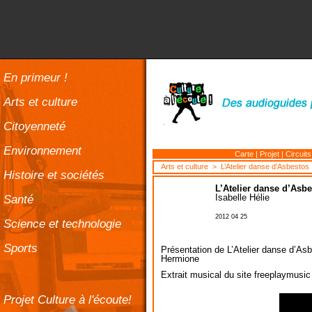
En primeur !
Arts et culture
Citoyenneté
Environnement
Carte
|
Projet
|
Circuits
Arts et culture
> L’Atelier danse d’Asbestos
Histoire et sociétés
L’Atelier danse d’Asb
Santé
Isabelle Hélie
2012 04 25
Science et technologie
Sports
Présentation de L’Atelier danse d’Asb
Hermione
Extrait musical du site freeplaymusic
Projet Culture à l'écoute!