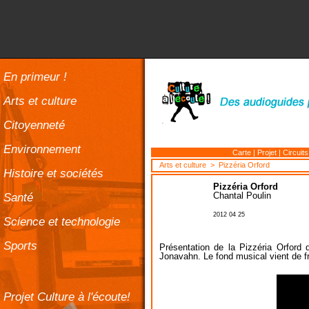
En primeur !
Arts et culture
Citoyenneté
Environnement
Carte
|
Projet
|
Circuits
Arts et culture
> Pizzéria Orford
Histoire et sociétés
Pizzéria Orford
Santé
Chantal Poulin
2012 04 25
Science et technologie
Sports
Présentation de la Pizzéria Orford
Jonavahn. Le fond musical vient de f
Projet Culture à l'écoute!