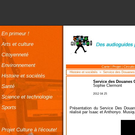
En primeur !
Arts et culture
Citoyenneté
Environnement
Carte
|
Projet
|
Circuits
Histoire et sociétés
> Service des Douanes 
Histoire et sociétés
Service des Douanes 
Santé
Sophie Clermont
2012 04 25
Science et technologie
Sports
Présentation du Service Des Douan
réalisé par Isaac et Anthonyo. Musiq
Projet Culture à l'écoute!