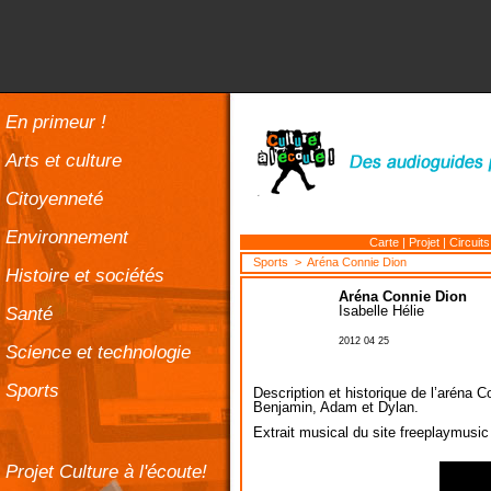
En primeur !
Arts et culture
Citoyenneté
Environnement
Carte
|
Projet
|
Circuits
Sports
> Aréna Connie Dion
Histoire et sociétés
Aréna Connie Dion
Santé
Isabelle Hélie
2012 04 25
Science et technologie
Sports
Description et historique de l’aréna 
Benjamin, Adam et Dylan.
Extrait musical du site freeplaymusic
Projet Culture à l'écoute!