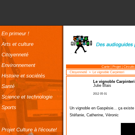
En primeur !
Arts et culture
Citoyenneté
Environnement
Carte
|
Projet
|
Circuits
Citoyenneté
> Le vignoble Carpinteri
Histoire et sociétés
Le vignoble Carpinteri
Santé
Julie Blais
2012 05 01
Science et technologie
Sports
Un vignoble en Gaspésie... ça existe 
Stéfanie, Catherine, Véronic
Projet Culture à l'écoute!