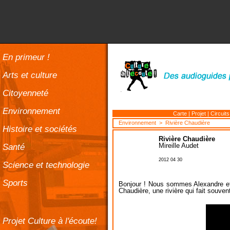
En primeur !
Arts et culture
Citoyenneté
Environnement
Carte
|
Projet
|
Circuits
Environnement
> Rivière Chaudière
Histoire et sociétés
Rivière Chaudière
Santé
Mireille Audet
2012 04 30
Science et technologie
Sports
Bonjour ! Nous sommes Alexandre et C
Chaudière, une rivière qui fait souvent 
Projet Culture à l'écoute!