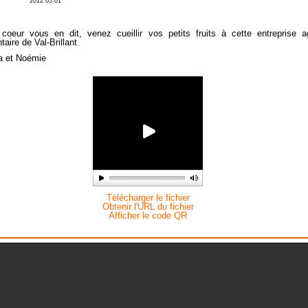
2012 05 01
 coeur vous en dit, venez cueillir vos petits fruits à cette entreprise a
taire de Val-Brillant.
a et Noémie
Télécharger le fichier
Obtenir l'URL du fichier
Afficher le code QR