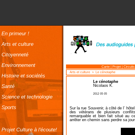
En primeur !
Arts et culture
Citoyenneté
Environnement
Carte
|
Projet
|
Circuits
Arts et culture
> Le cénotaphe
Histoire et sociétés
Le cénotaphe
Santé
Nicolaos K.
2012 05 05
Science et technologie
Sports
Sur la rue Souvenir, à côté de l’ hô
des vétérans de plusieurs confl
remarquable et bien fait situé au ce
arrêter en chemin sans perdre sa jou
Projet Culture à l'écoute!