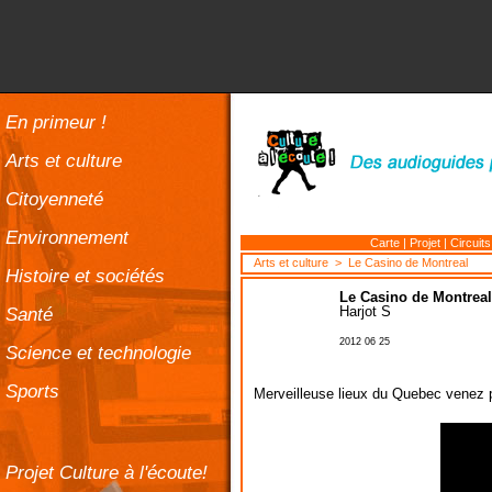
En primeur !
Arts et culture
Citoyenneté
Environnement
Carte
|
Projet
|
Circuits
Arts et culture
> Le Casino de Montreal
Histoire et sociétés
Le Casino de Montreal
Santé
Harjot S
2012 06 25
Science et technologie
Sports
Merveilleuse lieux du Quebec venez p
Projet Culture à l'écoute!