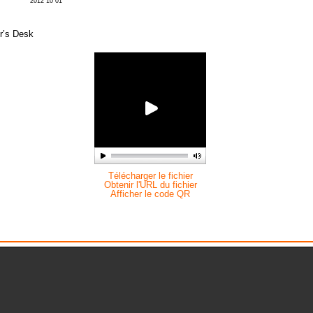
2012 10 01
or’s Desk
Télécharger le fichier
Obtenir l'URL du fichier
Afficher le code QR