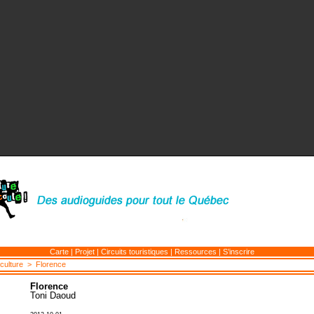
Carte
|
Projet
|
Circuits touristiques
|
Ressources
|
S’inscrire
 culture
> Florence
Florence
Toni Daoud