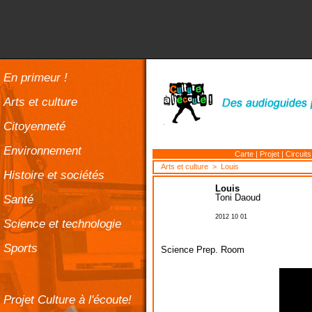
En primeur !
Arts et culture
Citoyenneté
Environnement
Carte
|
Projet
|
Circuits
Arts et culture
> Louis
Histoire et sociétés
Louis
Santé
Toni Daoud
2012 10 01
Science et technologie
Sports
Science Prep. Room
Projet Culture à l'écoute!