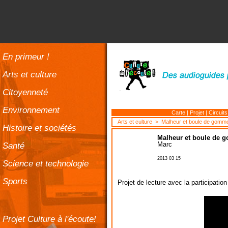
En primeur !
Arts et culture
Citoyenneté
Environnement
Carte
|
Projet
|
Circuits
Arts et culture
> Malheur et boule de gomm
Histoire et sociétés
Malheur et boule de
Santé
Marc
2013 03 15
Science et technologie
Sports
Projet de lecture avec la participation
Projet Culture à l'écoute!