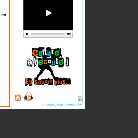
cent
La voix pour apprendre