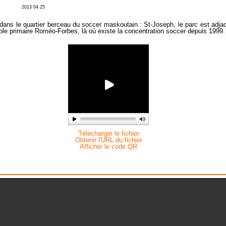
2013 04 25
 dans le quartier berceau du soccer maskoutain : St-Joseph, le parc est adja
cole primaire Roméo-Forbes, là où existe la concentration soccer depuis 1999.
Télécharger le fichier
Obtenir l'URL du fichier
Afficher le code QR