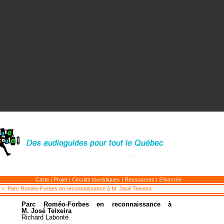
Carte
|
Projet
|
Circuits touristiques
|
Ressources
|
S’inscrire
> Parc Roméo-Forbes en reconnaissance à M. José Teixeira
Parc Roméo-Forbes en reconnaissance à
M. José Teixeira
Richard Labonté