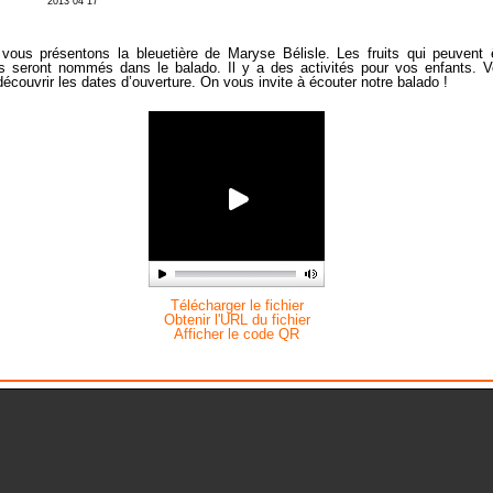
2013 04 17
vous présentons la bleuetière de Maryse Bélisle. Les fruits qui peuvent 
lis seront nommés dans le balado. Il y a des activités pour vos enfants. 
découvrir les dates d’ouverture. On vous invite à écouter notre balado !
Télécharger le fichier
Obtenir l'URL du fichier
Afficher le code QR