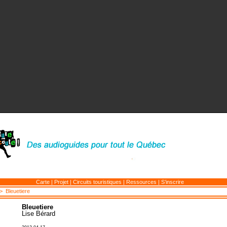
Carte
|
Projet
|
Circuits touristiques
|
Ressources
|
S’inscrire
 Bleuetiere
Bleuetiere
Lise Bérard