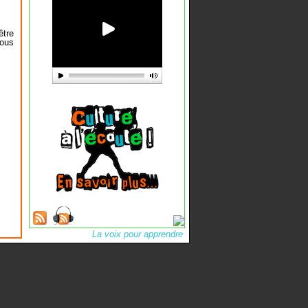
être
Vous
La voix pour apprendre