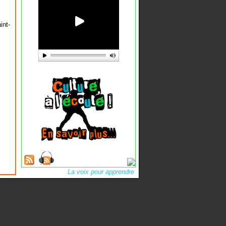
int-
La voix pour apprendre