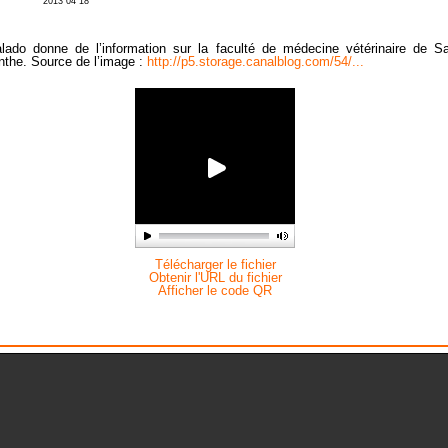
2013 04 18
lado donne de l’information sur la faculté de médecine vétérinaire de Sa
nthe. Source de l’image :
http://p5.storage.canalblog.com/54/...
Télécharger le fichier
Obtenir l'URL du fichier
Afficher le code QR