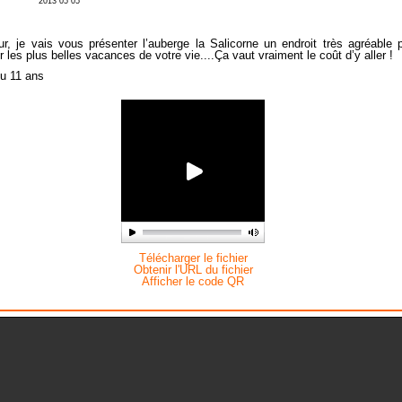
2013 05 05
ur, je vais vous présenter l’auberge la Salicorne un endroit très agréable 
 les plus belles vacances de votre vie....Ça vaut vraiment le coût d’y aller !
ou 11 ans
Télécharger le fichier
Obtenir l'URL du fichier
Afficher le code QR