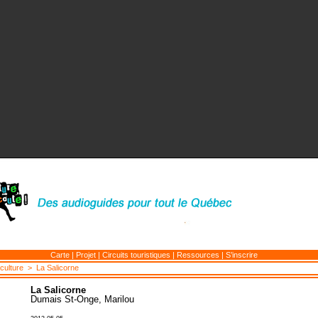
Carte
|
Projet
|
Circuits touristiques
|
Ressources
|
S’inscrire
 culture
> La Salicorne
La Salicorne
Dumais St-Onge, Marilou