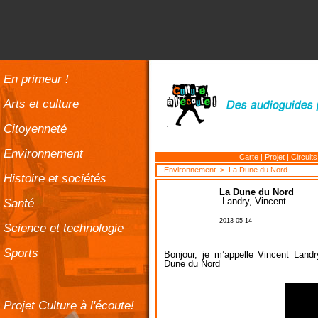
En primeur !
Arts et culture
Citoyenneté
Environnement
Carte
|
Projet
|
Circuits
Environnement
> La Dune du Nord
Histoire et sociétés
La Dune du Nord
Santé
Landry, Vincent
2013 05 14
Science et technologie
Sports
Bonjour, je m’appelle Vincent Land
Dune du Nord
Projet Culture à l'écoute!