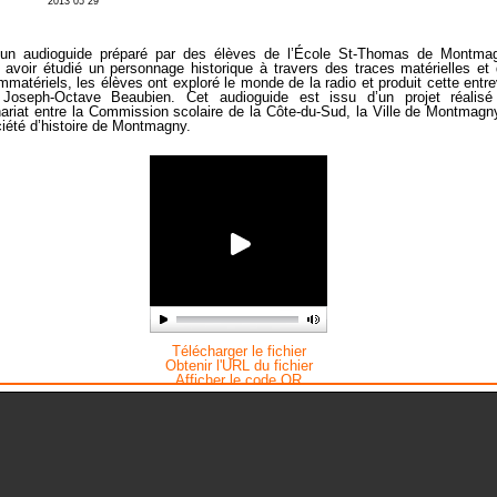
2013 05 29
 un audioguide préparé par des élèves de l’École St-Thomas de Montma
 avoir étudié un personnage historique à travers des traces matérielles et
mmatériels, les élèves ont exploré le monde de la radio et produit cette entr
Joseph-Octave Beaubien. Cet audioguide est issu d’un projet réalisé
nariat entre la Commission scolaire de la Côte-du-Sud, la Ville de Montmagn
ciété d’histoire de Montmagny.
Télécharger le fichier
Obtenir l'URL du fichier
Afficher le code QR