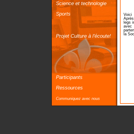
Science et technologie
Sports
Voici
Après
legs i
avec 
parte
la So
Projet Culture à l'écoute!
Participants
Ressources
Communiquez avec nous