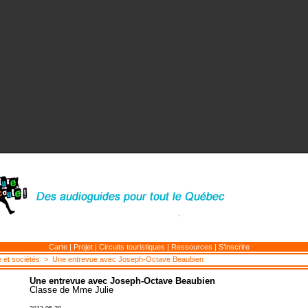
Carte
|
Projet
|
Circuits touristiques
|
Ressources
|
S’inscrire
e et sociétés
> Une entrevue avec Joseph-Octave Beaubien
Une entrevue avec Joseph-Octave Beaubien
Classe de Mme Julie