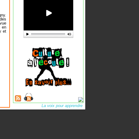
gny.
 des
evue
 en
y et
La voix pour apprendre