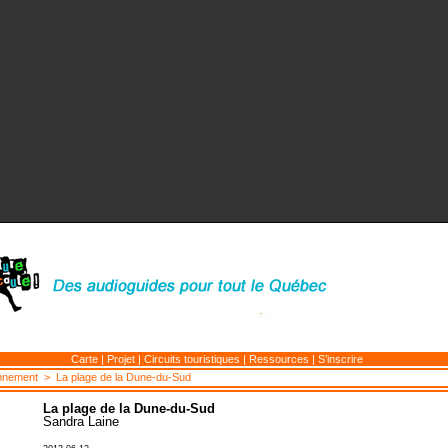
Carte
|
Projet
|
Circuits touristiques
|
Ressources
|
S’inscrire
nnement
> La plage de la Dune-du-Sud
La plage de la Dune-du-Sud
Sandra Laine