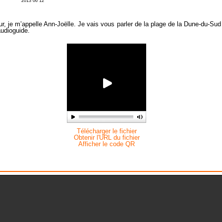
2013 06 12
r, je m’appelle Ann-Joëlle. Je vais vous parler de la plage de la Dune-du-Sud
udioguide.
Télécharger le fichier
Obtenir l'URL du fichier
Afficher le code QR