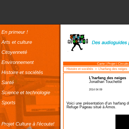
En primeur !
Arts et culture
Citoyenneté
Environnement
Carte
|
Projet
|
Circuits
Histoire et sociétés
> L’harfang des neiges
Histoire et sociétés
L’harfang des neiges
Santé
Jonathan Touchette
2014 04 09
Science et technologie
Sports
Voici une présentation d’un harfang 
Refuge Pageau situé à Amos.
Projet Culture à l'écoute!