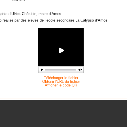
2014 04 29
aphie d’Ulrick Chérubin, maire d’Amos.
o réalisé par des élèves de l’école secondaire La Calypso d’Amos.
Télécharger le fichier
Obtenir l'URL du fichier
Afficher le code QR