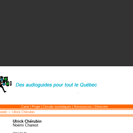
Carte
|
Projet
|
Circuits touristiques
|
Ressources
|
S’inscrire
nneté
> Ulrick Chérubin
Ulrick Chérubin
Noémi Charest