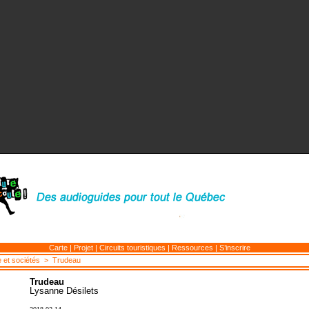
Carte
|
Projet
|
Circuits touristiques
|
Ressources
|
S’inscrire
e et sociétés
> Trudeau
Trudeau
Lysanne Désilets