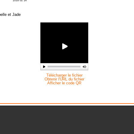
2018 02 14
elle et Jade
Télécharger le fichier
Obtenir l'URL du fichier
Afficher le code QR