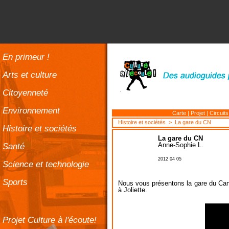
En primeur !
Arts et culture
Citoyenneté
Environnement
Carte
|
Projet
|
Circuits
Histoire et sociétés
> La gare du CN
Histoire et sociétés
La gare du CN
Santé
Anne-Sophie L.
2012 04 05
Science et technologie
Sports
Nous vous présentons la gare du Can
à Joliette.
Projet Culture à l'écoute!