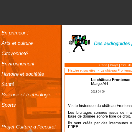
En primeur !
Arts et culture
Citoyenneté
Environnement
Carte
|
Projet
|
Circuits
Histoire et sociétés
> Le château Frontena
Histoire et sociétés
Le château Frontenac
Santé
Margo AH
2012 04 06
Science et technologie
Sports
Visite historique du château Fronten
Les bruitages sonores issus de ma 
base de donnée sonore libre de droit.
Ils sont créés par des internautes 
Projet Culture à l'écoute!
FREE