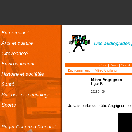
En primeur !
Arts et culture
Citoyenneté
Environnement
Carte
|
Projet
|
Circuits
Environnement
> Métro Angrignon
Histoire et sociétés
Métro Angrignon
Santé
Egor K.
2012 04 06
Science et technologie
Sports
Je vais parler de métro Angrignon, je
Projet Culture à l'écoute!