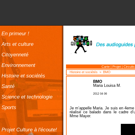
En primeur !
Arts et culture
Citoyenneté
Environnement
Carte
|
Projet
|
Circuits
Histoire et sociétés
> BMO
Histoire et sociétés
BMO
Santé
Maria Louisa M.
2012 04 06
Science et technologie
Sports
Je m’appelle Maria. Je suis en 4eme 
réalisé ce balado dans le cadre d’
Mme Mayer.
Projet Culture à l'écoute!