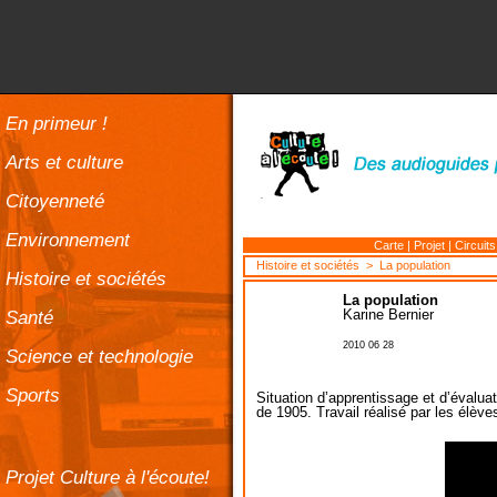
En primeur !
Arts et culture
Citoyenneté
Environnement
Carte
|
Projet
|
Circuits
Histoire et sociétés
> La population
Histoire et sociétés
La population
Santé
Karine Bernier
2010 06 28
Science et technologie
Sports
Situation d’apprentissage et d’évalu
de 1905. Travail réalisé par les élèv
Projet Culture à l'écoute!