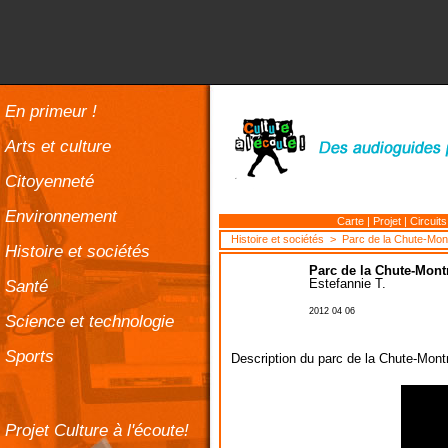
En primeur !
Arts et culture
Citoyenneté
Environnement
Carte
|
Projet
|
Circuits
Histoire et sociétés
> Parc de la Chute-Mo
Histoire et sociétés
Parc de la Chute-Mon
Santé
Estefannie T.
2012 04 06
Science et technologie
Sports
Description du parc de la Chute-Mon
Projet Culture à l'écoute!