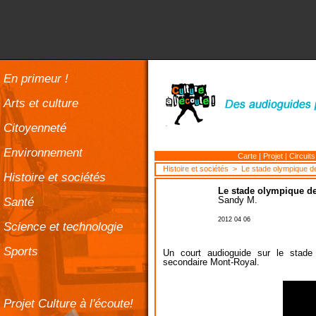
En primeur !
Arts et culture
Citoyenneté
Environnement
Carte
|
Projet
|
Circuits
Histoire et sociétés
> Le stade olympique de
Histoire et sociétés
Le stade olympique d
Santé
Sandy M.
2012 04 06
Science et technologie
Sports
Un court audioguide sur le stade
secondaire Mont-Royal.
Projet Culture à l'écoute!