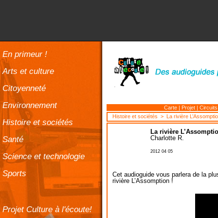
En primeur !
Arts et culture
Citoyenneté
Environnement
Carte
|
Projet
|
Circuits
Histoire et sociétés
> La rivière L’Assompti
Histoire et sociétés
La rivière L’Assompti
Santé
Charlotte R.
2012 04 05
Science et technologie
Sports
Cet audioguide vous parlera de la plus
rivière L’Assomption !
Projet Culture à l'écoute!