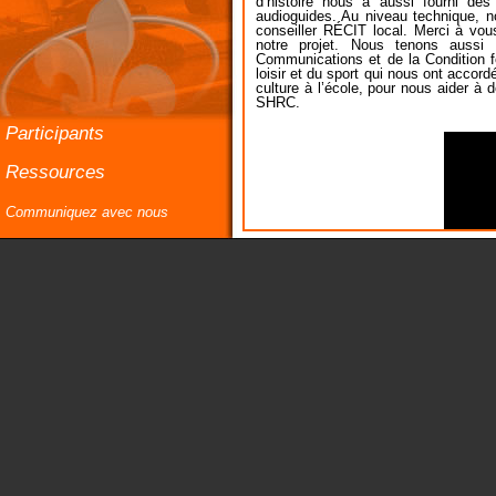
d’histoire nous a aussi fourni d
audioguides. Au niveau technique, n
conseiller RÉCIT local. Merci à vo
notre projet. Nous tenons aussi 
Communications et de la Condition fé
loisir et du sport qui nous ont acco
culture à l’école, pour nous aider à 
SHRC.
Participants
Ressources
Communiquez avec nous
Téléc
Obteni
Affi