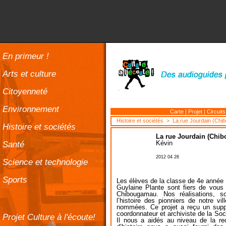
En primeur !
Arts et culture
Citoyenneté
Environnement
Carte
|
Projet
|
Circuits
Histoire et sociétés
> La rue Jourdain (Chi
Histoire et sociétés
La rue Jourdain (Chi
Santé
Kévin
2012 04 26
Science et technologie
Sports
Les élèves de la classe de 4e année 
Guylaine Plante sont fiers de vous
Chibougamau. Nos réalisations, 
l’histoire des pionniers de notre vi
nommées. Ce projet a reçu un suppor
coordonnateur et archiviste de la So
Projet Culture à l'écoute!
Il nous a aidés au niveau de la rec