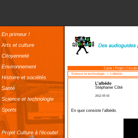
En primeur !
Arts et culture
Citoyenneté
Environnement
Carte
|
Projet
|
Circuits
Science et technologie
> L’albédo
Histoire et sociétés
L’albédo
Santé
Stéphanie Côté
2012 05 03
Science et technologie
Sports
En quoi consiste l’albédo.
Projet Culture à l'écoute!