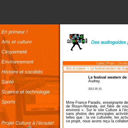
En primeur !
Arts et culture
Citoyenneté
Environnement
Carte
|
Projet
|
Circuits
Arts et culture
> Le festival western de Gui
Histoire et sociétés
Le festival western d
Santé
Audrey
2012 05 15
Science et technologie
Sports
Mme France Paradis, enseignante de 
de Rouyn-Noranda, est fière de vou
environs ». Sur le site Culture à l
sans photos des principales activi
telles que : la vie culturelle, les acti
ce projet, nous avons reçu la collabo
Projet Culture à l'écoute!