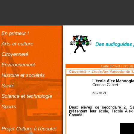
En primeur !
Arts et culture
Citoyenneté
Environnement
Carte
|
Projet
|
Circuits
Citoyenneté
> L’école Alex Manoogian de l’
Histoire et sociétés
L’école Alex Manoogia
Santé
Corinne Gilbert
2012 06 21
Science et technologie
Sports
Deux élèves de secondaire 2, Sa
présentent leur école, l’école Al
Canada.
Projet Culture à l'écoute!