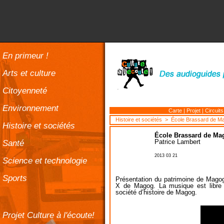
En primeur !
Arts et culture
Citoyenneté
Environnement
Carte
|
Projet
|
Circuits
Histoire et sociétés
> École Brassard de M
Histoire et sociétés
École Brassard de Ma
Santé
Patrice Lambert
2013 03 21
Science et technologie
Sports
Présentation du patrimoine de Magog.
X de Magog. La musique est libre d
société d’histoire de Magog.
Projet Culture à l'écoute!