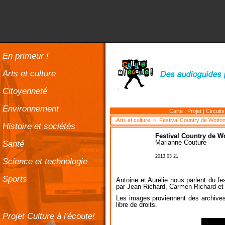
En primeur !
Arts et culture
Citoyenneté
Environnement
Carte
|
Projet
|
Circuits
Arts et culture
> Festival Country de Wotto
Histoire et sociétés
Festival Country de W
Santé
Marianne Couture
2013 03 21
Science et technologie
Sports
Antoine et Aurélie nous parlent du fe
par Jean Richard, Carmen Richard et
Les images proviennent des archives
libre de droits.
Projet Culture à l'écoute!