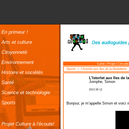
En primeur !
Arts et culture
Citoyenneté
Environnement
Carte
|
Projet
|
Circuits
Sports
> L’Istorlet aux Iles de la Madeleine
Histoire et sociétés
L’Istorlet aux Iles de 
Santé
Jomphe, Simon
2013 06 12
Science et technologie
Sports
Bonjour, je m’appelle Simon et voici 
Projet Culture à l'écoute!