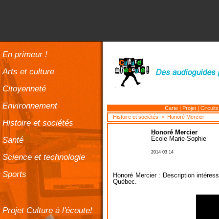
En primeur !
Arts et culture
Citoyenneté
Environnement
Carte
|
Projet
|
Circuits
Histoire et sociétés
> Honoré Mercier
Histoire et sociétés
Honoré Mercier
Santé
École Marie-Sophie
2014 03 14
Science et technologie
Sports
Honoré Mercier : Description intéress
Québec.
Projet Culture à l'écoute!