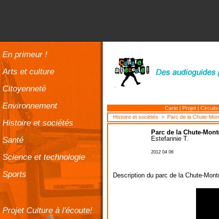
En primeur !
Arts et culture
Citoyenneté
Environnement
Carte
|
Projet
|
Circuits
Histoire et sociétés
> Parc de la Chute-Mo
Histoire et sociétés
Parc de la Chute-Mon
Santé
Estefannie T.
2012 04 06
Science et technologie
Sports
Description du parc de la Chute-Mon
Projet Culture à l'écoute!