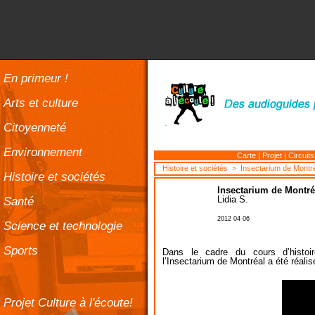
En primeur !
Arts et culture
Citoyenneté
Environnement
Carte
|
Projet
|
Circuits
Histoire et sociétés
> Insectarium de Montr
Histoire et sociétés
Insectarium de Montré
Santé
Lidia S.
2012 04 06
Science et technologie
Sports
Dans le cadre du cours d’histoi
l’Insectarium de Montréal a été réalisé
Projet Culture à l'écoute!