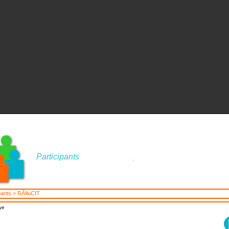
Participants
pants
> RÃ‰CIT
ye